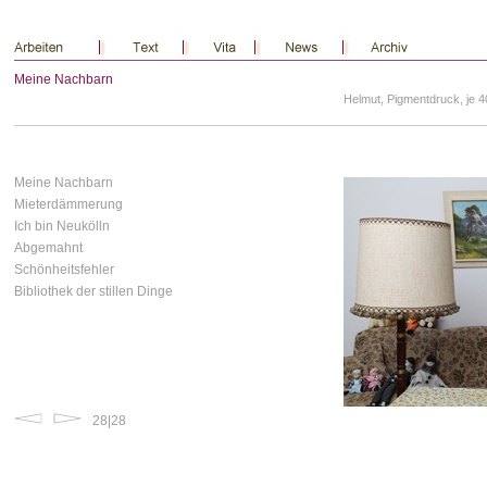
Meine Nachbarn
Helmut, Pigmentdruck, je 
Meine Nachbarn
Mieterdämmerung
Ich bin Neukölln
Abgemahnt
Schönheitsfehler
Bibliothek der stillen Dinge
28|28